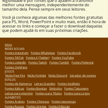
legibilidade e por fontes que o ajudem a transmitir
melhor uma mensagem, independentemente do
tamanho dela. Pense sempre em seus leitores.
Você já conhece algumas das melhores fontes gratuitas
para PS, Word, PowerPoint e muito mais, então é hora de
acessar os links e começar a fazer o download daquelas
que podem ajudá-lo em suas próximas criações.
Início
REDES SOCIAIS
Fontes Instagram
Fontes WhatsApp
Fontes Facebook
Fontes TikTok
Fontes X (Twitter)
Fontes YouTube
Fontes LinkedIn
Fontes Twitch
Fontes Tumblr
Fontes Pinterest
Fontes OnlyFans
JOGOS
Nicks Free Fire
Nicks Fortnite
Nicks Discord
Gerador de nomes
ESTILOS
Fontes de Números
Letras Grandes
Fontes Aesthetic
Fontes Itálicas
Fontes Bonitas
Símbolos
Fontes Tatuagens
Letras para imprimir
Fontes para Títulos
Fontes para Logos
ALFABETOS
Fontes Árabes
Fontes Chinesas
Fontes Japonesas
Fontes Russas
Fontes Gregas
Fontes Egípcias